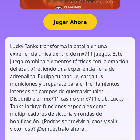
Jugar Ahora
Lucky Tanks transforma la batalla en una
experiencia única dentro de mx711 juegos. Este
juego combina elementos tácticos con la emoción
del azar, ofreciendo una experiencia llena de
adrenalina. Equipa tu tanque, carga tus
municiones y prepárate para enfrentamientos
intensos en campos de guerra virtuales.
Disponible en mx711 casino y mx711 club, Lucky
Tanks incluye funciones especiales como
multiplicadores de victoria y rondas de
bonificación. ¿Podrás sobrevivir al caos y salir
victorioso? ¡Demuéstralo ahora!