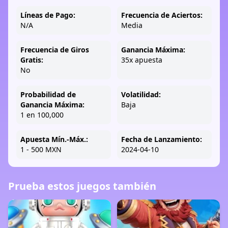
Líneas de Pago:
Frecuencia de Aciertos:
N/A
Media
Frecuencia de Giros
Ganancia Máxima:
Gratis:
35x apuesta
No
Probabilidad de
Volatilidad:
Ganancia Máxima:
Baja
1 en 100,000
Apuesta Mín.-Máx.:
Fecha de Lanzamiento:
1 - 500 MXN
2024-04-10
Prueba estos juegos también