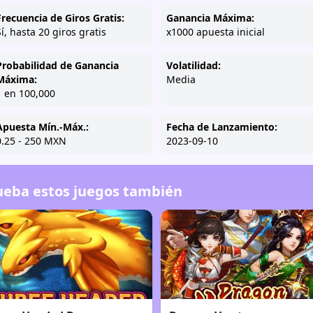
Frecuencia de Giros Gratis:
Ganancia Máxima:
Sí, hasta 20 giros gratis
x1000 apuesta inicial
Probabilidad de Ganancia
Volatilidad:
Máxima:
Media
1 en 100,000
Apuesta Mín.-Máx.:
Fecha de Lanzamiento:
0.25 - 250 MXN
2023-09-10
ueba estos juegos también