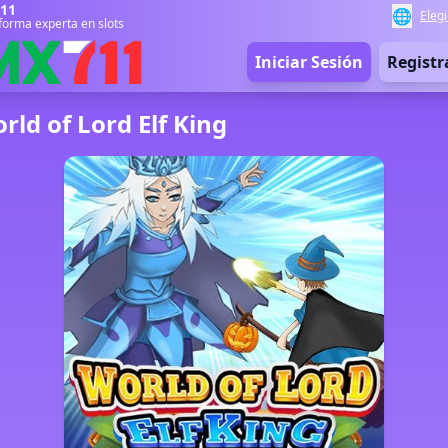
11
🌐
Elegi
forma experta en slots
Iniciar Sesión
Registr
rld of Lord Elf King