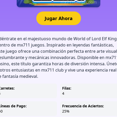
Jugar Ahora
déntrate en el majestuoso mundo de World of Lord Elf King
entro de mx711 juegos. Inspirado en leyendas fantásticas,
ste juego ofrece una combinación perfecta entre arte visual
eslumbrante y mecánicas innovadoras. Disponible en mx71
asino, este título garantiza horas de diversión intensa. Únet
 otros entusiastas en mx711 club y vive una experiencia real
e fantasía medieval.
Carretes:
Filas:
5
4
Líneas de Pago:
Frecuencia de Aciertos:
40
25%