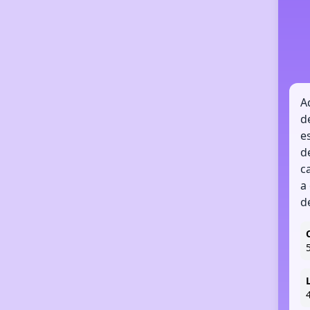
A
d
e
d
c
a
d