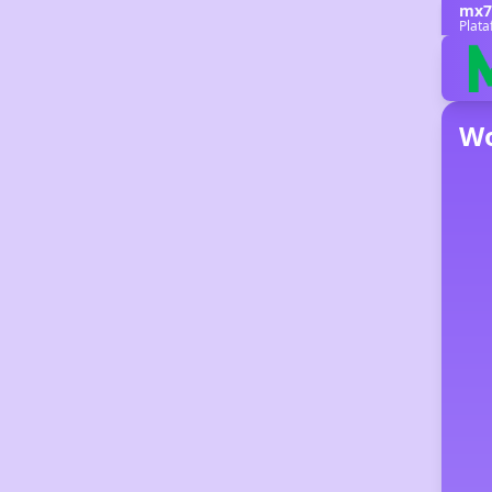
mx7
Plata
Wo